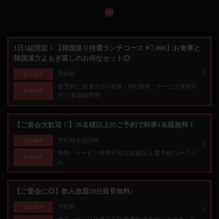
1日1組限定！【韓国巡り特選ランチコース￥7,000】お食事と
韓国漢方よもぎ蒸しのお得なセット◎
予約時
提示条件
要予約/ご飲食の方/1名様～OK/他券・サービス併用不
利用条件
可/ご新規様専用
【ご宴会大歓迎！】20名様以上のご予約で幹事1名様無料！
予約時＆会計時
提示条件
他券・サービス併用不可/20名様以上/要予約/コースの
利用条件
み
【ご宴会に◎】飲み放題20分延長無料♪
予約時
提示条件