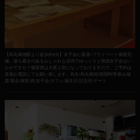
【烏丸御池駅より徒歩約6分】女子会に最適♪プライベート個室完
備。落ち着きのあるおしゃれな店内でゆっくりと韓国女子会はい
かがですか？個室席は大変人気になっておりますので、ご予約は
直接お電話にてお願い致します。烏丸/烏丸御池/韓国料理/飲み放
題/宴会/個室/肉/女子会/カフェ/誕生日/記念日/デート