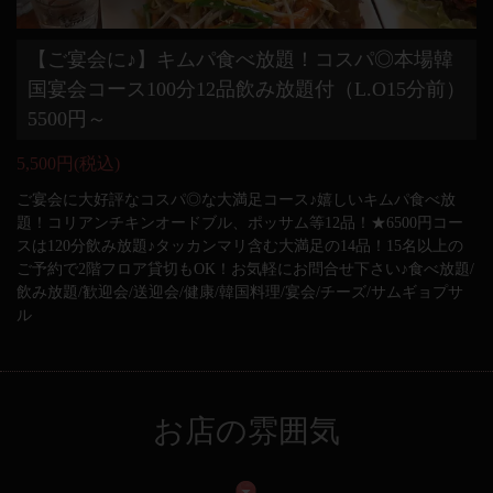
【ご宴会に♪】キムパ食べ放題！コスパ◎本場韓
国宴会コース100分12品飲み放題付（L.O15分前）
5500円～
5,500円
(税込)
ご宴会に大好評なコスパ◎な大満足コース♪嬉しいキムパ食べ放
題！コリアンチキンオードブル、ポッサム等12品！★6500円コー
スは120分飲み放題♪タッカンマリ含む大満足の14品！15名以上の
ご予約で2階フロア貸切もOK！お気軽にお問合せ下さい♪食べ放題/
飲み放題/歓迎会/送迎会/健康/韓国料理/宴会/チーズ/サムギョプサ
ル
お店の雰囲気