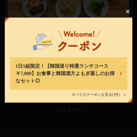
この店舗情報をシェアする
韓国料理 内房（アンパン）
京都府京都市中京区三条通新町西入る釜座町37 三越釜座ビル1F
1日1組限定！【韓国巡り特選ランチコース￥7,000】お食事と
https://kankokuryori-anpan.owst.jp/
韓国漢方よもぎ蒸しのお得なセット◎
13品
1名
～
お店情報をコピー
7,000円
(税込)
1日1組限定！【韓国巡り特選ランチコース
このコースで使えるクーポン
￥7,000】お食事と韓国漢方よもぎ蒸しのお得
1日1組限定！【韓国巡り特選ランチコース￥7,000】お食事と韓国
なセット◎
漢方よもぎ蒸しのお得なセット◎
すべてのクーポンを見る
(3件)
閉じる
もっと見る
(11)