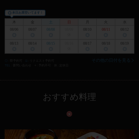
◎
本日お席空いてます！
木
金
土
日
月
火
水
08/06
08/07
08/08
08/09
08/10
08/11
08/12
◎
◎
◎
休
◎
◎
◎
08/13
08/14
08/15
08/16
08/17
08/18
08/19
◎
◎
◎
休
◎
◎
◎
その他の日付を見る
◎
即予約可
□
リクエスト予約可
TEL
要問い合わせ
×
予約不可
休
定休日
おすすめ料理