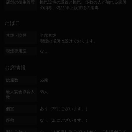
店舗の衛生管理
換気設備の設置と換気
多数の人が触れる箇所
の消毒
備品/卓上設置物の消毒
たばこ
禁煙・喫煙
全席禁煙
喫煙の場所は設けております。
喫煙専用室
なし
お席情報
総席数
65席
最大宴会収容人
35人
数
個室
あり（2Fにございます。）
座敷
なし（2Fにございます。）
掘りごたつ
なし（大変申し訳ございません。ご用意がござ