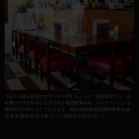
【お一人様も歓迎のカウンター席】ちょっと一息休憩がてら、会
社帰りのサク飲みにも◎コロナ感染対策の為、パーテーションで
隣同士の仕切りもしております。烏丸/烏丸御池/韓国料理/飲み放
題/宴会/個室/肉/女子会/カフェ/誕生日/記念日/デート