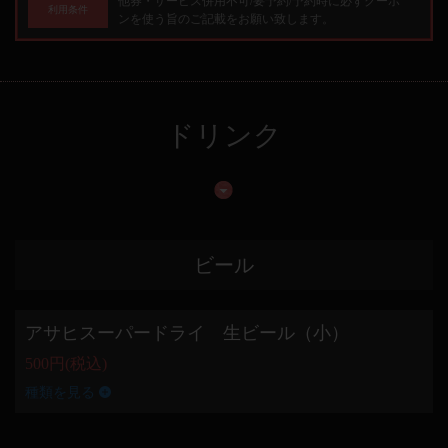
他券・サービス併用不可/要予約/予約時に必ずクーポ
利用条件
ンを使う旨のご記載をお願い致します。
ドリンク
ビール
アサヒスーパードライ 生ビール（小）
500円
(税込)
種類を見る