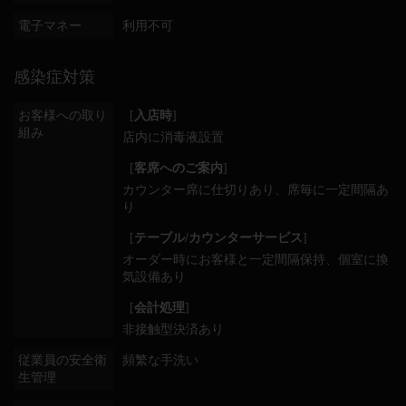
電子マネー
利用不可
感染症対策
お客様への取り
[
入店時
]
組み
店内に消毒液設置
[
客席へのご案内
]
カウンター席に仕切りあり
席毎に一定間隔あ
り
[
テーブル/カウンターサービス
]
オーダー時にお客様と一定間隔保持
個室に換
気設備あり
[
会計処理
]
非接触型決済あり
従業員の安全衛
頻繁な手洗い
生管理