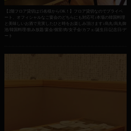
【2階フロア貸切は15名様からOK！】フロア貸切なのでプライベ
ート、オフィシャルなご宴会のどちらにも対応可♪本場の韓国料理
と美味しいお酒で充実したひと時をお楽しみ頂けます♪烏丸/烏丸御
池/韓国料理/飲み放題/宴会/個室/肉/女子会/カフェ/誕生日/記念日/デ
ート