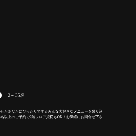
2
～
35名
かせたあなたにぴったりです☆みんな大好きなメニューを盛り込
5名以上のご予約で2階フロア貸切もOK！お気軽にお問合せ下さ