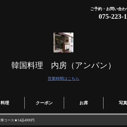
ご予約・お問い合わ
075-223-
韓国料理 内房（アンパン）
営業時間はこちら
料理
クーポン
お席
写
コース★14品4000円