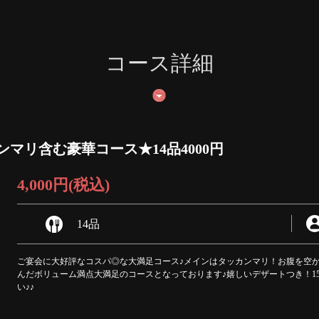
コース詳細
マリ含む豪華コース★14品4000円
4,000円
(税込)
14品
ご宴会に大好評なコスパ◎な大満足コース♪メインはタッカンマリ！お腹を空
んだボリューム満点大満足のコースとなっております♪嬉しいデザートつき！1
い♪♪