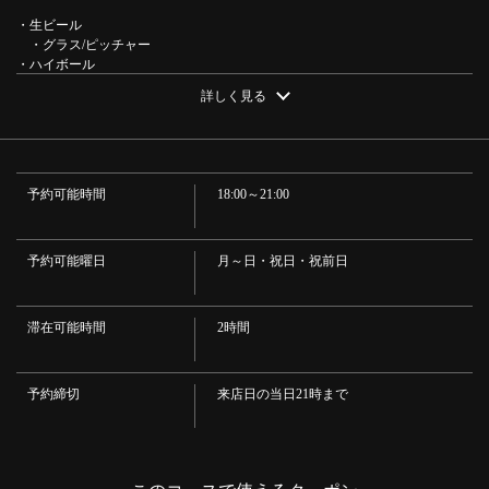
京都府京都市中京区三条通新町西入る釜座町37 三越釜座ビル1F
・生ビール
https://kankokuryori-anpan.owst.jp/courses/15796399
・グラス/ピッチャー
・ハイボール
・マッコリ
お店情報をコピー
詳しく見る
・グラス/かめ/やかん
・カクテル
・【カシス＋】オレンジ/ウーロン/グレープフルーツ【カンパリ＋】オレン
ジ/グレープフルーツ/ソーダ【ピーチ＋】オレンジ/グレープフルーツ【チャミ
スル＋】巨峰/グレープフルーツ/ピーチ/ゆず【マッコリ＋】ゆず/マンゴ/ぶど
予約可能時間
18:00～21:00
う/レモン
・焼酎
・麦/芋/チャミスル（ロック/ソーダ割り/水割り）
閉じる
・ソフトドリンク
予約可能曜日
月～日・祝日・祝前日
・オレンジジュース/グレープフルーツジュース/コカコーラ/烏龍茶/トウモ
ロコシひげ茶/マンゴ・ジュース/韓国七星（チルソン）サイダ
滞在可能時間
2時間
予約締切
来店日の当日21時まで