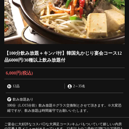
【100分飲み放題＋キンパ付】韓国丸かじり宴会コース12
品6000円/30種以上飲み放題付
6,000円
(税込)
12品
2
～
35名
飲み放題あり
100分（L.O15分前）飲み放題※グラス交換制とさせて頂きます。※大変恐
縮ですが、飲み放題は時間厳守でお願いいたします。
ご宴会に大好評なコスパ◎な大満足コース♪キムパもついていて嬉しい♪内房
の定番人気メニューがそろっています。15名以上のご予約で2階フロア貸切も