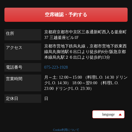
空席確認・予約する
京都府京都市中京区三条通新町西入る釜座町
住所
37 三越釜座ビル1F
京都市営地下鉄烏丸線，京都市営地下鉄東西
アクセス
線烏丸御池駅６出口より徒歩約6分/阪急京都
本線烏丸駅２６出口より徒歩約13分
電話番号
075-223-1928
月～土: 12:00～15:00 （料理L.O. 14:30 ドリン
営業時間
クL.O. 14:30） 18:00～翌0:00 （料理L.O.
23:00 ドリンクL.O. 23:30）
定休日
日
language
Cookie利用について