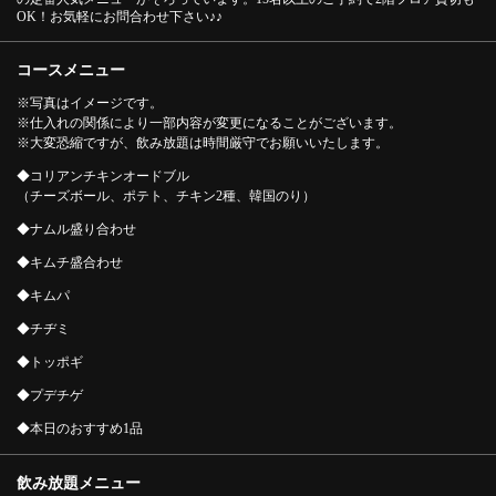
OK！お気軽にお問合わせ下さい♪♪
コースメニュー
※写真はイメージです。
※仕入れの関係により一部内容が変更になることがございます。
※大変恐縮ですが、飲み放題は時間厳守でお願いいたします。
◆コリアンチキンオードブル
（チーズボール、ポテト、チキン2種、韓国のり）
◆ナムル盛り合わせ
◆キムチ盛合わせ
◆キムパ
◆チヂミ
◆トッポギ
◆プデチゲ
この店舗情報をシェアする
◆本日のおすすめ1品
【100分飲み放題＋キンパ付】韓国丸かじり宴会コース12品
飲み放題メニュー
6000円/30種以上飲み放題付 | 韓国料理 内房（アンパン）